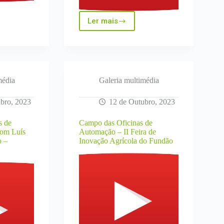
gro
Ler mais
Jornadas
de
Campo
InovTechAgro:
Solo,
base
da
média
Galeria multimédia
Produção
Agrícola
bro, 2023
12 de Outubro, 2023
s de
Campo das Oficinas de
om Luís
Automação – II Feira de
o –
Inovação Agrícola do Fundão