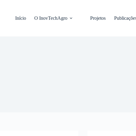
Pular
para
o
Início
O InovTechAgro
Projetos
Publicaçõe
conteúdo