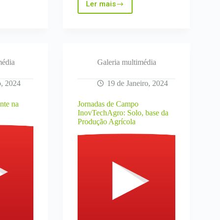
Ler mais
INESC
TEC
–
Webinar
“Agri-
PV,
Robótica
média
Galeria multimédia
e
IoT
o, 2024
19 de Janeiro, 2024
des
na
Agricultura”
nte na
Jornadas de Campo
InovTechAgro: Solo, base da
Produção Agrícola