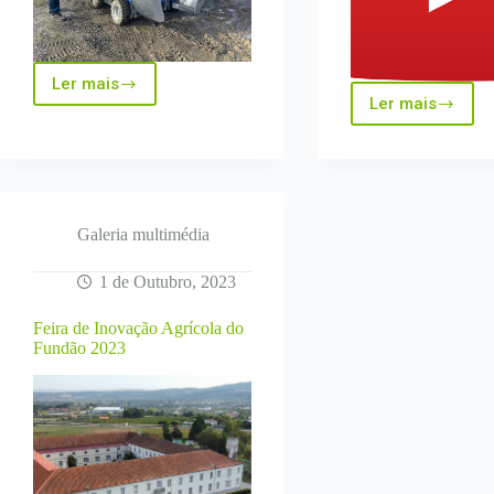
Ler mais
Synergy
Ler mais
day
Balanço
robotics
das
in
Oficinas
vineyards
de
Campo
do
Fundão
Galeria multimédia
com
Luís
1 de Outubro, 2023
Alcino
da
Feira de Inovação Agrícola do
Conceiçã
Fundão 2023
–
InovTechA