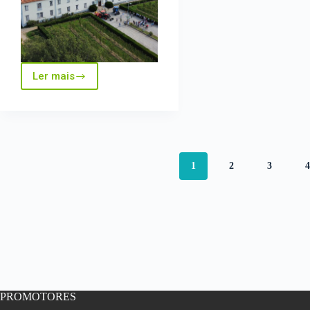
Ler mais
Feira
de
Inovação
Agrícola
do
Fundão
2023
1
2
3
PROMOTORES