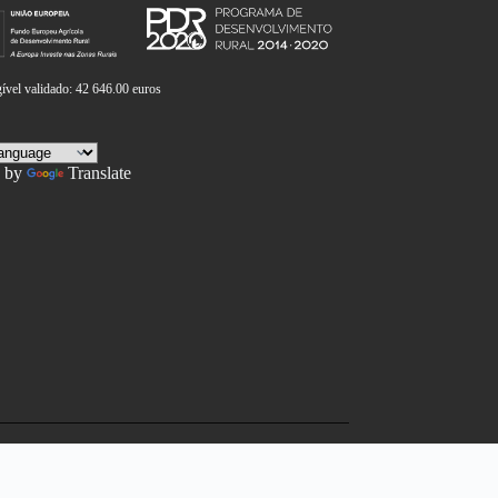
vel validado: 42 646.00 euros
 by
Translate