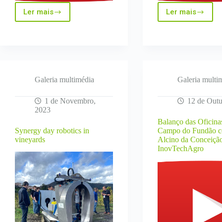
Ler mais
Ler mais
Apresentação
InovTechA
de
presente
Projetos
na
da
Ovibeja
parceria
InovTechAgro
Galeria multimédia
Galeria multi
1 de Novembro,
12 de Outu
2023
Balanço das Oficina
Synergy day robotics in
Campo do Fundão c
vineyards
Alcino da Conceiçã
InovTechAgro