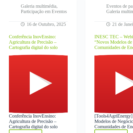
Galeria multimédia
,
Eventos de pa
Participação em Eventos
Galeria multi
16 de Outubro, 2025
21 de Jane
Conferência InovEnsino:
INESC TEC – Webi
Agricultura de Precisão –
“Novos Modelos de
Cartografia digital do solo
Comunidades de En
Conferência InovEnsino:
[Tools4AgriEnergy
Agricultura de Precisão –
Modelos de Negócio
Cartografia digital do solo
Comunidades de En