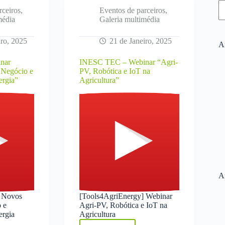
rceiros
,
Eventos de parceiros
,
média
Galeria multimédia
iro, 2025
21 de Janeiro, 2025
Ar
nar
INESC TEC – Webinar “Agri-
 Negócio e
PV, Robótica e IoT na
ergia”
Agricultura”
A
] Novos
[Tools4AgriEnergy] Webinar
 e
Agri-PV, Robótica e IoT na
ergia
Agricultura