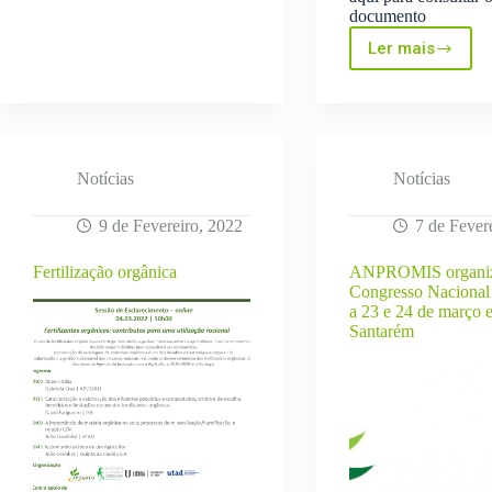
documento
Ler mais
Relatório
de
sinistrali
da
GNR
Notícias
Notícias
9 de Fevereiro, 2022
7 de Fever
Fertilização orgânica
ANPROMIS organi
Congresso Nacional
a 23 e 24 de março 
Santarém