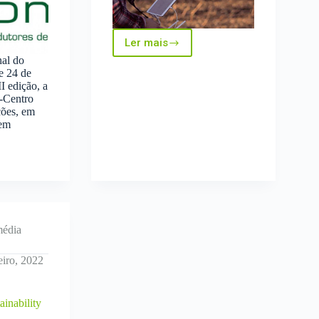
Ler mais
InovTechAgro
al do
em
e 24 de
entrevista
I edição, a
à
-Centro
revista
ções, em
Ovelha
 em
S
o
média
eiro, 2022
inability