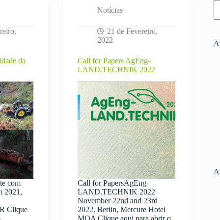
Notícias
reiro,
21 de Fevereiro,
2022
Ar
lidade da
Call for Papers AgEng-
LAND.TECHNIK 2022
A
nte com
Call for PapersAgEng-
m 2021,
LAND.TECHNIK 2022
November 22nd and 23rd
NR Clique
2022, Berlin, Mercure Hotel
o
MOA Clique aqui para abrir o