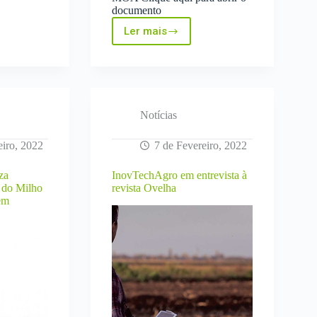
documento
Ler mais
Call
for
dade
Papers
AgEng-
LAND.TECHNIK
2022
Notícias
eiro, 2022
7 de Fevereiro, 2022
za
InovTechAgro em entrevista à
 do Milho
revista Ovelha
em