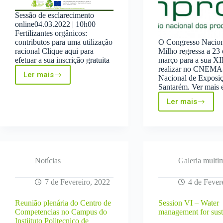
Sessão de esclarecimento
online04.03.2022 | 10h00
Fertilizantes orgânicos:
contributos para uma utilização
O Congresso Nacion
racional Clique aqui para
Milho regressa a 23 
efetuar a sua inscrição gratuita
março para a sua XII
realizar no CNEMA
Ler mais
Nacional de Exposi
Fertilização
Santarém. Ver mais
orgânica
Ler mais
ANPROMI
organiza
Congress
Nacional
do
Milho
a
Notícias
Galeria multi
23
e
7 de Fevereiro, 2022
4 de Fever
24
de
Reunião plenária do Centro de
Session VI – Water
março
Competencias no Campus do
management for susta
em
Instiituto Politecnico de
Santarém