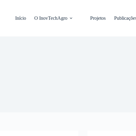
Pular
para
o
Início
O InovTechAgro
Projetos
Publicaçõe
conteúdo