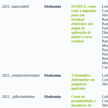
2021, março/abril
Abolsamia
ISOBUS, como
Lui
criar e importar
Con
para um
Sil
terminal
Ram
eletrónico um
Ram
mapa de
Far
aplicação de
Dia
adubo a taxa
Lou
variável
Bar
Mon
Pau
Nun
Ben
Maç
Car
2021, outubro/novembro
Abolsamia
A telemática
Luí
(telemetria) em
Con
máquinas
Sil
agrícolas
2021 , julho/setembro
Abolsamia
Carta de
Luí
produtividade e
Con
monitores de
Sil