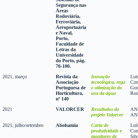
Segurança nas
Áreas
Rodoviária,
Ferroviária,
Aeroportuária
e Naval,
Porto,
Faculdade de
Letras da
Universidade
do Porto, pág.
76-100.
2021, março
Revista da
Inovação
Lui
Associação
tecnológica, rega
Con
Portuguesa de
e otimização do
Gon
Horticultura,
uso da água
Rod
nº 140
2021
VALORCER
Resultados do
AN
projeto Valorcer
AN
2021, julho/setembro
Abolsamia
Carta de
Luí
produtividade e
Con
monitores de
Sil