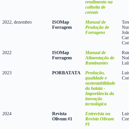
rendimento na
colheita de
cereais
2022, dezembro
ISOMap
Manual de
Tere
Forragem
Produção de
Nun
Forragens
Joã
Car
Con
2022
ISOMap
Manual de
Rut
Forragem
Alimentação de
Noé
Ruminantes
Luí
2023
PORBATATA
Produção,
Lui
qualidade e
Con
sustentabilidade
da batata -
Importância da
inovação
tecnológica
2024
Revista
Entrevista na
Lui
Olivum #1
Revista Olivum
Con
#1