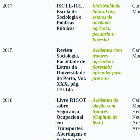
2017
ISCTE-IUL,
Sinistralidade
Car
Escola de
laboral nos
Mon
Sociologia e
setores de
Políticas
atividade
Públicas
agrícola,
pecuária e
florestal
2015
Revista
Acidentes com
Car
Sociologia,
tratores
Mon
Faculdade de
agrícolas e
Letras da
florestais:
Universidade
aprender para
do Porto, Vol.
prevenir
XXX, pág.
119-145
2018
Livro RICOT
Acidentes de
Car
sobre
viação com
Mon
Segurança
tratores
Her
Ocupacional
(Capítulo de
Net
em
livro)
Are
Transportes.
Are
Abordagens e
Sistemas de