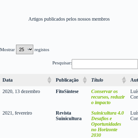
Artigos publicados pelos nossos membros
Mostrar
registos
Pesquisar:
Data
Publicação
Título
Aut
2020, 13 dezembro
FitoSíntese
Conservar os
Luí
recursos, reduzir
Con
o impacto
2021, fevereiro
Revista
Suinicultura 4.0
Luí
Suinicultura
Desafios e
Con
Oportunidades
no Horizonte
2030