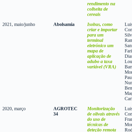
rendimento na
colheita de
cereais
2021, maio/junho
Abolsamia
Isobus, como
Lui
criar e importar
Con
para um
Sil
terminal
Ram
eletrónico um
San
mapa de
Far
aplicação de
Dia
adubo a taxa
Lou
variável (VRA)
Bar
Mon
Pau
Nun
Ben
Maç
Car
2020, março
AGROTEC
Monitorização
Lui
34
de olivais através
Con
do uso de
Fra
técnicas de
Mon
deteção remota
Rod