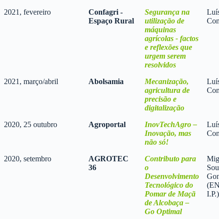
2021, fevereiro
Confagri -
Segurança na
Luí
Espaço Rural
utilização de
Con
máquinas
agrícolas - factos
e reflexões que
urgem serem
resolvidos
2021, março/abril
Abolsamia
Mecanização,
Luí
agricultura de
Con
precisão e
digitalização
2020, 25 outubro
Agroportal
InovTechAgro –
Luí
Inovação, mas
Con
não só!
2020, setembro
AGROTEC
Contributo para
Mig
36
o
Sou
Desenvolvimento
Gon
Tecnológico do
(E
Pomar de Maçã
I.P.)
de Alcobaça –
Go Optimal