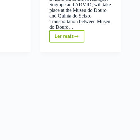
Sogrape and ADVID, will take
place at the Museu do Douro
and Quinta do Seixo.
Transportation between Museu
a
do Douro…
Ler mais
Save
the
Date
–
Synergy
Day:
Robotics
and
IoT
for
Vineyards