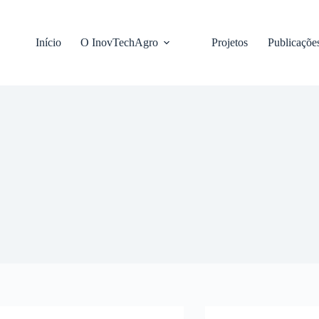
Pular
para
o
Início
O InovTechAgro
Projetos
Publicaçõe
conteúdo