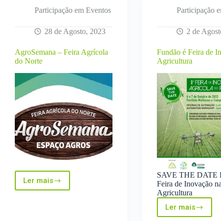
Participação em Eventos
Participação 
28 de Agosto, 2023
2 de Agost
AgroSemana – Feira Agrícola
Fundão é Feira de I
do Norte
Agricultura
SAVE THE DATE F
Ler mais
Feira de Inovação n
AgroSemana
Agricultura
–
Feira
Ler mais
Agrícola
Fundão é
do
Feira