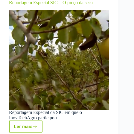
Reportagem Especial SIC – O preço da seca
Agricultura
4.0
Reportagem Especial da SIC em que o
InovTechAgro participou.
Ler mais
Reportagem