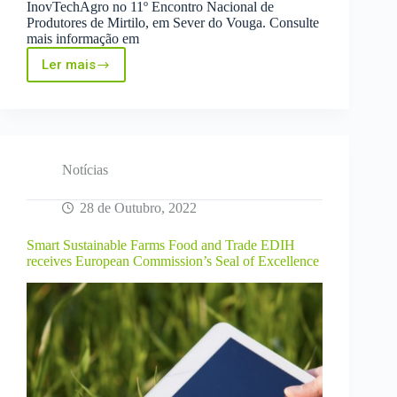
InovTechAgro no 11º Encontro Nacional de
Produtores de Mirtilo, em Sever do Vouga. Consulte
mais informação em
Ler mais
InovTechAgro
no
11º
Encontro
Nacional
de
Produtores
Notícias
de
Mirtilo
28 de Outubro, 2022
Smart Sustainable Farms Food and Trade EDIH
receives European Commission’s Seal of Excellence