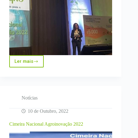
Ler mais
Realidade
Virtual
e
AgroTank
marcaram
a
participação
Notícias
do
InovTechAgro
10 de Outubro, 2022
na
Cimeira
Cimeira Nacional Agroinovação 2022
de
AgroInovação
2022