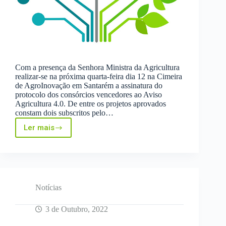
Com a presença da Senhora Ministra da Agricultura
realizar-se na próxima quarta-feira dia 12 na Cimeira
de AgroInovação em Santarém a assinatura do
protocolo dos consórcios vencedores ao Aviso
Agricultura 4.0. De entre os projetos aprovados
constam dois subscritos pelo…
Ler mais
InovTechAgro,
67%
de
sucesso
na
aprovação
das
Notícias
candidaturas
ao
3 de Outubro, 2022
Aviso
PRR