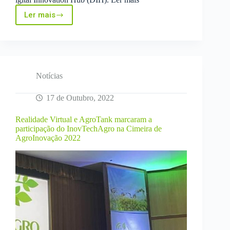
Ler mais
Smart
Sustainable
Farms
Food
and
Trade
EDIH
Notícias
receives
European
17 de Outubro, 2022
Commission’s
Seal
Realidade Virtual e AgroTank marcaram a
of
participação do InovTechAgro na Cimeira de
Excellence
AgroInovação 2022