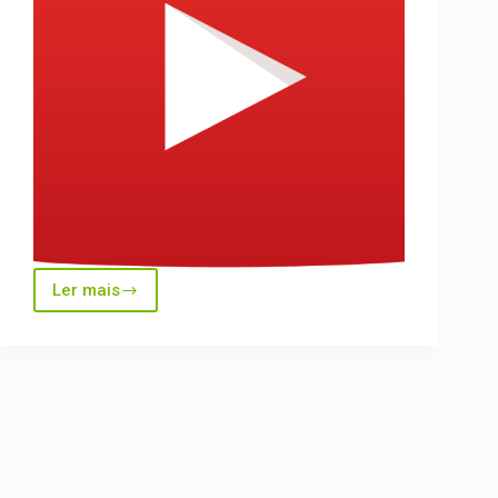
Ler mais
Agromeetings
–
A
Agricultura
de
Precisão,
(a
Inflação)
e
a