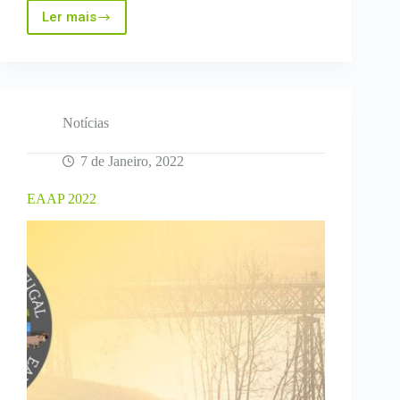
Ler mais
Jornada
FIMA
Digital
“Agricultura
de
precisión
y
Notícias
tecnología
4.0”
7 de Janeiro, 2022
EAAP 2022