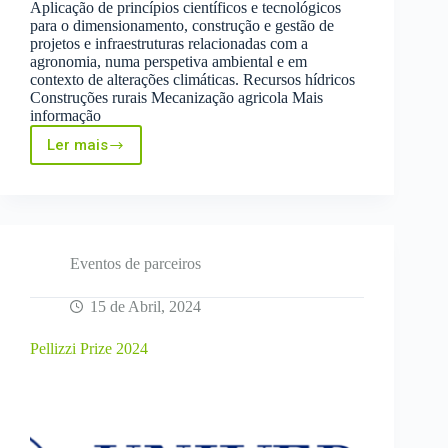
Aplicação de princípios científicos e tecnológicos
para o dimensionamento, construção e gestão de
projetos e infraestruturas relacionadas com a
agronomia, numa perspetiva ambiental e em
contexto de alterações climáticas. Recursos hídricos
Construções rurais Mecanização agricola Mais
informação
Ler mais
Mestrado
em
Engenharia
Agronómica
–
Especialização
em
Eventos de parceiros
Engenharia
Rural
15 de Abril, 2024
Pellizzi Prize 2024