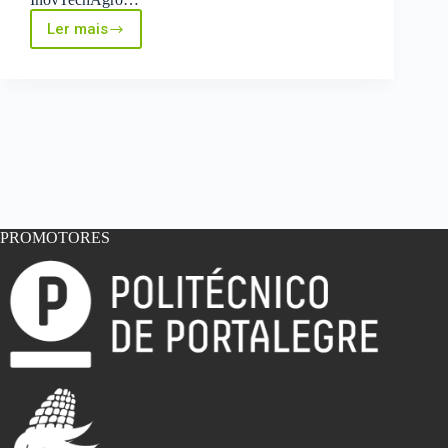
Ler mais
Programa
UpSkills
do
Agrotech
/
Município
do
Fundão
PROMOTORES