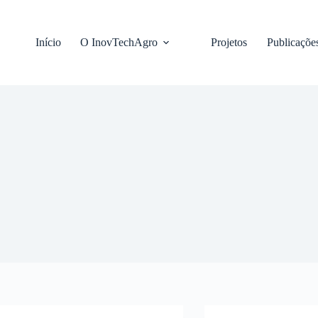
Pular
para
o
Início
O InovTechAgro
Projetos
Publicaçõe
conteúdo