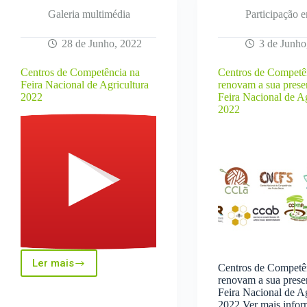
Galeria multimédia
Participação 
28 de Junho, 2022
3 de Junho
Centros de Competência na
Centros de Competê
Feira Nacional de Agricultura
renovam a sua prese
2022
Feira Nacional de Ag
2022
Ler mais
Centros de Competê
Centros
renovam a sua prese
de
Feira Nacional de Ag
Competência
2022 Ver mais info
na