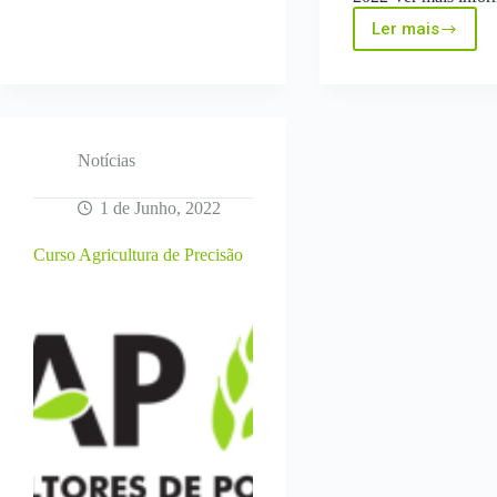
Feira
Ler mais
Nacional
Centros
de
de
Agricultura
Competên
2022
renovam
a
sua
presença
Notícias
na
Feira
1 de Junho, 2022
Nacional
de
Curso Agricultura de Precisão
Agricultur
2022