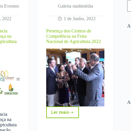
em Eventos
Galeria multimédia
, 2022
1 de Junho, 2022
Ar
ncia
Presença dos Centros de
nça na
Competência na Feira
ricultura
Nacional de Agricultura 2022
A
Ler mais
ncia
Presença
nça na
dos
ricultura
Centros
rmação
de