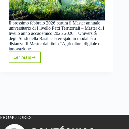
Il prossimo febbraio 2026 partirà il Master annuale
universitario di I livello Patti Territoriali – Master di I
livello anno accademico 2025-2026 – Università
degli Studi della Basilicata erogato in modalità a
distanza. Il Master dal titolo “Agricoltura digitale e
innovazione…
Ler mais
Nuovo
Master
“Agricoltura
digitale
e
innovazione
nei
processi
agricoli
–
AGRIDIGITNOVA”
presso
PROMOTORES
l’Università
della