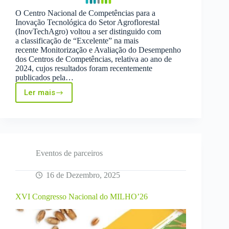
O Centro Nacional de Competências para a
Inovação Tecnológica do Setor Agroflorestal
(InovTechAgro) voltou a ser distinguido com
a classificação de “Excelente” na mais
recente Monitorização e Avaliação do Desempenho
dos Centros de Competências, relativa ao ano de
2024, cujos resultados foram recentemente
publicados pela…
Ler mais
InovTechAgro
distinguido
com
classificação
“Excelente”
pela
terceira
Eventos de parceiros
vez
na
16 de Dezembro, 2025
avaliação
nacional
XVI Congresso Nacional do MILHO’26
dos
Centros
de
Competências