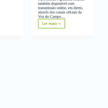
também disponível com
ia
transmissão online, em direto,
:
através dos canais oficiais da
a
Voz do Campo…
Ler mais
Conferência
a
InovEnsino:
Escola
Superior
de
Biociências
de
Elvas
(16
de
outubro)