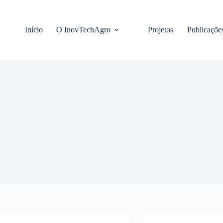
Pular
para
o
Início
O InovTechAgro
Projetos
Publicaçõe
conteúdo