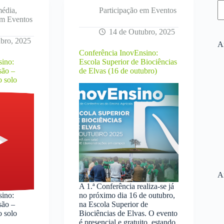
média
,
Participação em Eventos
em Eventos
14 de Outubro, 2025
bro, 2025
Ar
Conferência InovEnsino:
sino:
Escola Superior de Biociências
são –
de Elvas (16 de outubro)
o solo
A
A 1.ª Conferência realiza-se já
sino:
no próximo dia 16 de outubro,
são –
na Escola Superior de
o solo
Biociências de Elvas. O evento
é presencial e gratuito, estando