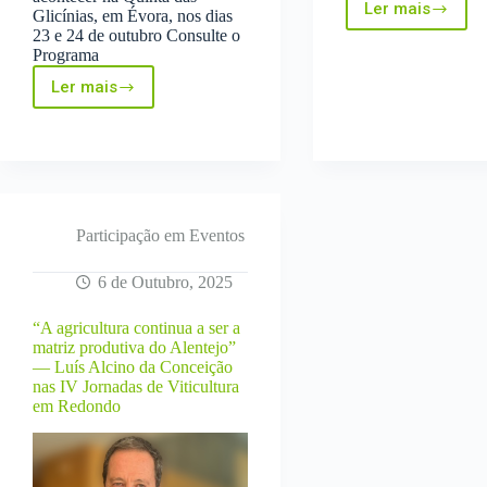
Ler mais
Glicínias, em Évora, nos dias
Conferênc
23 e 24 de outubro Consulte o
InovEnsino
Programa
Agricultur
de
Ler mais
Jornadas
Precisão
Técnicas
–
de
Cartografi
Inovação
digital
–
do
Qualificar
solo
Para
a
Participação em Eventos
Agricultura
de
6 de Outubro, 2025
Precisão
“A agricultura continua a ser a
matriz produtiva do Alentejo”
— Luís Alcino da Conceição
nas IV Jornadas de Viticultura
em Redondo