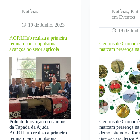
condições
de
Notícias
Notícias
,
Part
trabalho
em Eventos
no
19 de Junho, 2023
agroflorestal
19 de Junh
AGRI.Hub realiza a primeira
reunião para impulsionar
Centros de Competê
avanços no setor agrícola
marcam presença n
Polo de Inovação do campus
Centros de Competê
da Tapada da Ajuda –
marcam presença n
AGRI.Hub realiza a primeira
demonstrando a fort
reunião para impulsionar
que os caracteriza A