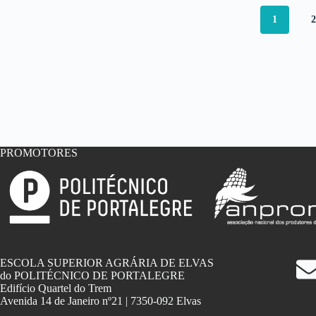
Portugal
1
PROMOTORES
ESCOLA SUPERIOR AGRÁRIA DE ELVAS
do POLITÉCNICO DE PORTALEGRE
Edifício Quartel do Trem
Avenida 14 de Janeiro nº21 | 7350-092 Elvas