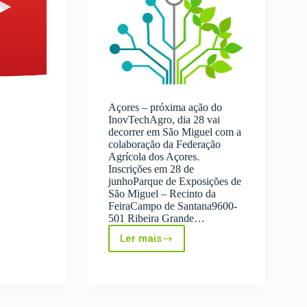
Açores – próxima ação do
InovTechAgro, dia 28 vai
decorrer em São Miguel com a
colaboração da Federação
cias
Agrícola dos Açores.
Inscrições em 28 de
junhoParque de Exposições de
São Miguel – Recinto da
FeiraCampo de Santana9600-
501 Ribeira Grande…
Ler mais
A
Produção
Agropecuária
nos
Açores
/