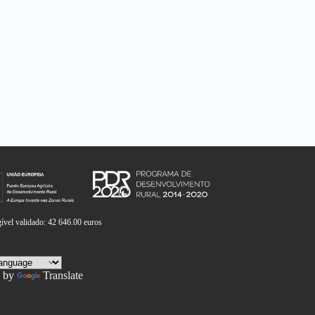
vel validado: 42 646.00 euros
 by
Translate