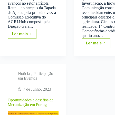
avanços no setor agrícola
Investigação, a Inov
Reuniu no campus da Tapada
Comunicação consti
da Ajuda, pela primeira vez, a
reconhecidamente, u
Comissão Executiva do
principais desafios d
AGRI.Hub composta pela
agricultura. Cientes 
Direção Geral…
realidade, 14 Centro
Competências decid
Ler mais
quarto ano…
AGRI.Hub
realiza
Ler mais
a
Centros
primeira
de
reunião
Competên
para
marcam
impulsionar
presença
avanços
na
no
FNA23
Notícias
,
Participação
setor
em Eventos
agrícola
7 de Junho, 2023
Oportunidades e desafios da
Mecanização em Portugal