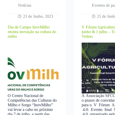
Notícias
Eventos de pa
23 de Junho, 2023
21 de Junh
Dia de Campo InovMilho
V Fórum Agricultura
mostra inovação na cultura do
junho & 1 julho – T
milho
Vedras
O Centro Nacional de
A Associação SFC
Competências das Culturas do
o prazer de convida
Milho e Sorgo “InovMilho”
para o V Fórum Ag
vai levar a cabo no próximo
4.0: Evento ﬁnal 
dia 7 de julho, a partir das
4.0, organizado pel