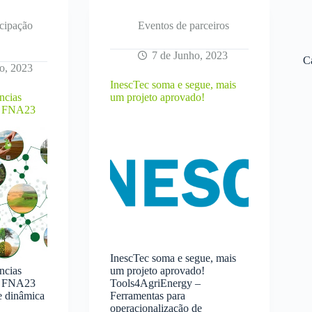
Inovação
e
icipação
Eventos de parceiros
Agricultura
de
7 de Junho, 2023
C
Precisão
o, 2023
InescTec soma e segue, mais
ncias
um projeto aprovado!
a FNA23
InescTec soma e segue, mais
ncias
um projeto aprovado!
a FNA23
Tools4AgriEnergy –
e dinâmica
Ferramentas para
operacionalização de