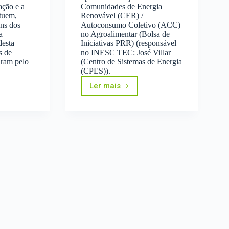
ação e a
Comunidades de Energia
tuem,
Renovável (CER) /
ns dos
Autoconsumo Coletivo (ACC)
a
no Agroalimentar (Bolsa de
desta
Iniciativas PRR) (responsável
s de
no INESC TEC: José Villar
iram pelo
(Centro de Sistemas de Energia
(CPES)).
Ler mais
InescTec
soma
cias
e
segue,
mais
um
projeto
aprovado!