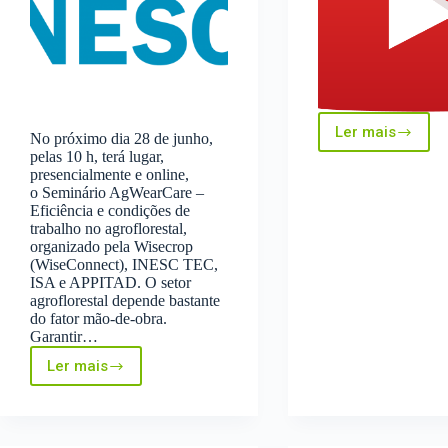
Ler mais
No próximo dia 28 de junho,
Vídeo
pelas 10 h, terá lugar,
dos
presencialmente e online,
Centros
o Seminário AgWearCare –
de
Eficiência e condições de
Competên
trabalho no agroflorestal,
na
organizado pela Wisecrop
FNA23
(WiseConnect), INESC TEC,
ISA e APPITAD. O setor
agroflorestal depende bastante
do fator mão-de-obra.
Garantir…
Ler mais
Seminário
AgWearCare
–
Eficiência
e