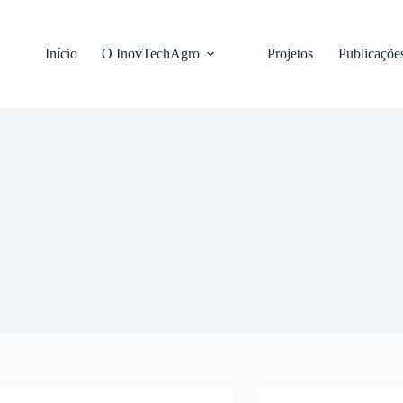
Pular
para
o
Início
O InovTechAgro
Projetos
Publicaçõe
conteúdo