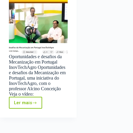
Oportunidades e desafios da
Mecanização em Portugal
InovTechAgro Oportunidades
e desafios da Mecanização em
Portugal, uma iniciativa do
InovTechAgro, com o
professor Alcino Conceição
Veja o vídeo:
Ler mais
Oportunidades
e
desafios
da
Mecanização
em