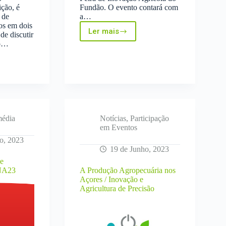
ção, é
Fundão. O evento contará com
 de
a…
os em dois
Ler mais
de discutir
2ª
do…
Edição
da
Feira
de
a
Inovação
Agrícola
do
Fundão
média
Notícias
,
Participação
em Eventos
o, 2023
19 de Junho, 2023
de
FNA23
A Produção Agropecuária nos
Açores / Inovação e
Agricultura de Precisão