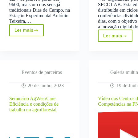
9h00, mais um dos seus já
SFCOLAB. Esta edi
tradicionais Dias de Campo, na
distribuída em ciclos
Estação Experimental António
conferências dividid
Teixeira,…
dias, com o objetivo 
a inovação digital 
Ler mais
Dia
Ler mais
de
V
Campo
Fórum
InovMilho
Agricultur
mostra
4.0
inovação
|
na
30
cultura
junho
Eventos de parceiros
Galeria multi
do
&
milho
1
20 de Junho, 2023
19 de Junh
julho
–
Seminário AgWearCare –
Vídeo dos Centros 
Torres
Eficiência e condições de
Competências na 
Vedras
trabalho no agroflorestal