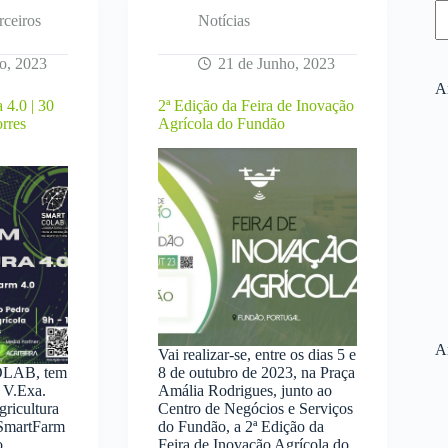
rceiros
Notícias
o, 2023
21 de Junho, 2023
Ar
 4.0 | 30
2ª Edição da Feira de Inovação
orres
Agrícola do Fundão
A
Vai realizar-se, entre os dias 5 e
OLAB, tem
8 de outubro de 2023, na Praça
r V.Exa.
Amália Rodrigues, junto ao
ricultura
Centro de Negócios e Serviços
SmartFarm
do Fundão, a 2ª Edição da
o
Feira de Inovação Agrícola do