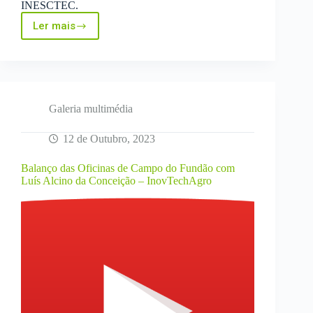
INESCTEC.
Ler mais
Sinergy
Day
–
Robotic
and
IOT
for
Galeria multimédia
vineyards
12 de Outubro, 2023
Balanço das Oficinas de Campo do Fundão com
Luís Alcino da Conceição – InovTechAgro