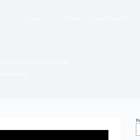
s
Eventos
Utilitários
Galeria Multimédia
cino da Conceição – InovTechAgro
ia multimédia
P