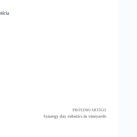
otícia
PRÓXIMO
ARTIGO
Synergy day robotics in vineyards