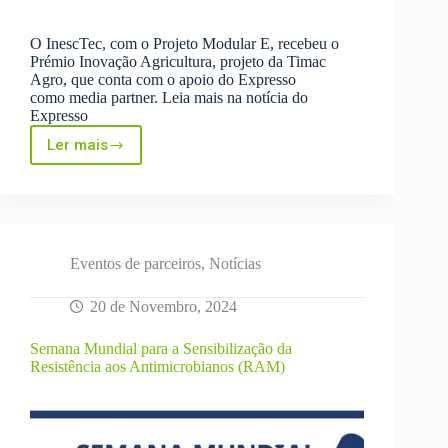
O InescTec, com o Projeto Modular E, recebeu o
Prémio Inovação Agricultura, projeto da Timac
Agro, que conta com o apoio do Expresso
como media partner. Leia mais na notícia do
Expresso
Ler mais
Prémio
Inovação
Agricultura
Timac
Agro/Expresso
Modular-
E
Eventos de parceiros
,
Notícias
20 de Novembro, 2024
Semana Mundial para a Sensibilização da
Resistência aos Antimicrobianos (RAM)