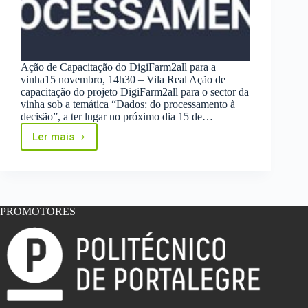
Ação de Capacitação do DigiFarm2all para a
vinha15 novembro, 14h30 – Vila Real Ação de
capacitação do projeto DigiFarm2all para o sector da
vinha sob a temática “Dados: do processamento à
decisão”, a ter lugar no próximo dia 15 de…
Ler mais
Ação
de
Capacitação
do
DigiFarm2all
para
PROMOTORES
a
vinha