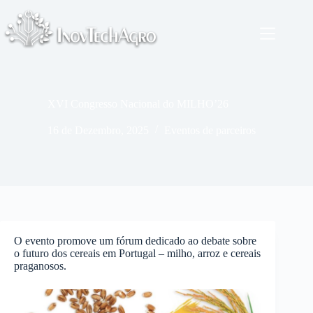
Pular
para
o
conteúdo
XVI Congresso Nacional do MILHO’26
16 de Dezembro, 2025
Eventos de parceiros
O evento promove um fórum dedicado ao debate sobre
o futuro dos cereais em Portugal – milho, arroz e cereais
praganosos.