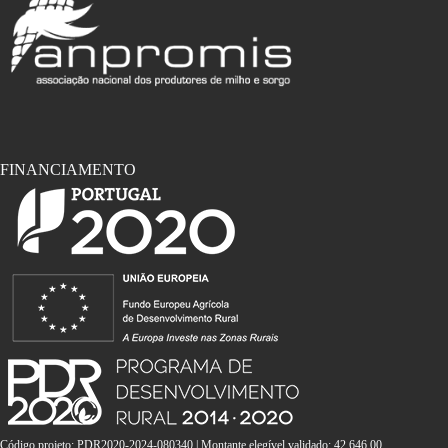
FINANCIAMENTO
Código projeto: PDR2020-2024-080340 | Montante elegível validado: 42 646.00