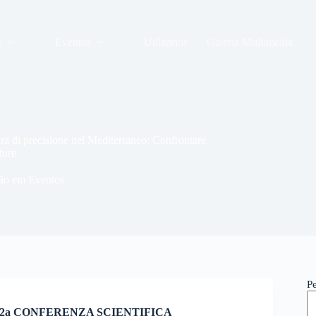
s
Eventos
Utilitários
Galeria Multimédia
recisione nel Mediterraneo: Confrontare
ture
ção em Eventos
P
2a CONFERENZA SCIENTIFICA