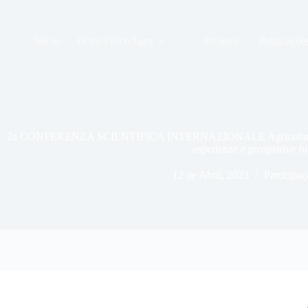
Pular
para
o
Início
O InovTechAgro
Projetos
Publicaçõe
conteúdo
2a CONFERENZA SCIENTIFICA INTERNAZIONALE Agricoltura di p
esperienze e prospettive fu
12 de Abril, 2023
Participa