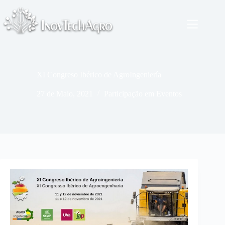
Pular
para
o
conteúdo
XI Congreso Ibérico de AgroIngeniería
27 de Maio, 2021
Participação em Eventos