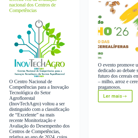
nacional dos Centros de
Competências
O evento promove 
dedicado ao debate 
futuro dos cereais e
O Centro Nacional de
– milho, arroz e cere
Competências para a Inovação
praganosos.
Tecnológica do Setor
Ler mais
Agroflorestal
XVI
(InovTechAgro) voltou a ser
Congress
distinguido com a classificação
Nacional
de “Excelente” na mais
do
recente Monitorização e
MILHO’26
Avaliação do Desempenho dos
Centros de Competências,
relativa ao ano de 2024, cujos