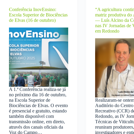
Conferência InovEnsino:
“A agricultura contin
Escola Superior de Biociências
matriz produtiva do 
de Elvas (16 de outubro)
— Luís Alcino da C
nas IV Jornadas de V
em Redondo
A 1.ª Conferência realiza-se já
no próximo dia 16 de outubro,
na Escola Superior de
Realizaram‑se ontem
Biociências de Elvas. O evento
Auditório do Centro 
é presencial e gratuito, estando
Recreativo (CCR) d
também disponível com
Redondo, as IV Jor
transmissão online, em direto,
Técnicas de Viticult
através dos canais oficiais da
reuniram produtores,
Voz do Campo…
investigadores e ent