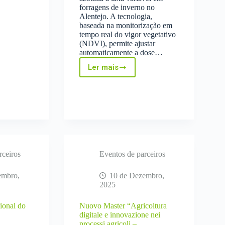
forragens de inverno no
Alentejo. A tecnologia,
baseada na monitorização em
tempo real do vigor vegetativo
(NDVI), permite ajustar
automaticamente a dose…
Ler mais
Artigo
–
Sensores
On-
the-
Go
Otimizam
15%
da
Fertilização
rceiros
Eventos de parceiros
Azotada
em
embro,
10 de Dezembro,
Forragens
2025
no
Alentejo
ional do
Nuovo Master “Agricoltura
digitale e innovazione nei
processi agricoli –