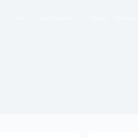
Pular
para
o
Início
O InovTechAgro
Projetos
Publicaçõe
conteúdo