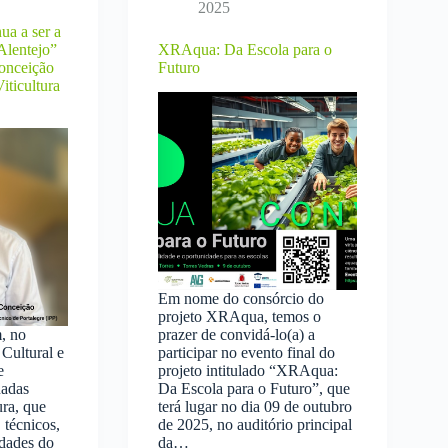
2025
ua a ser a
Alentejo”
XRAqua: Da Escola para o
onceição
Futuro
iticultura
Em nome do consórcio do
projeto XRAqua, temos o
, no
prazer de convidá-lo(a) a
Cultural e
participar no evento final do
e
projeto intitulado “XRAqua:
nadas
Da Escola para o Futuro”, que
ura, que
terá lugar no dia 09 de outubro
 técnicos,
de 2025, no auditório principal
idades do
da…