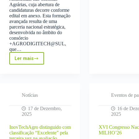
Agrárias, cuja abertura de
Network
candidaturas decorre conforme
edital em anexo. Esta formação
avançada resulta de uma
parceria nacional estratégica,
desenvolvida no âmbito do
consórcio
+AGRODIGITECH@SUL,
que…
Ler mais
Candidaturas
Abertas
|
Pós-
Graduação
em
Tecnologias
Notícias
Eventos de pa
Digitais
e
17 de Dezembro,
16 de Dez
Ambientais
2025
2025
nas
Ciências
InovTechAgro distinguido com
XVI Congresso Nac
Agrárias
classificação “Excelente” pela
MILHO’26
(2025/2026)
terceira vez na avaliação