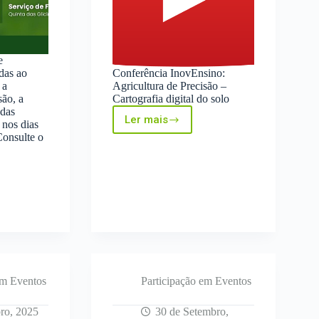
e
das ao
Conferência InovEnsino:
 a
Agricultura de Precisão –
são, a
Cartografia digital do solo
 das
Ler mais
 nos dias
Conferência
Consulte o
InovEnsino:
Agricultura
de
Precisão
–
Cartografia
digital
do
solo
a
em Eventos
Participação em Eventos
ro, 2025
30 de Setembro,