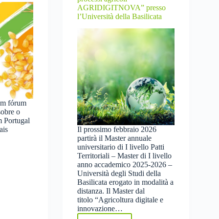
AGRIDIGITNOVA” presso
l’Università della Basilicata
um fórum
sobre o
m Portugal
ais
Il prossimo febbraio 2026
partirà il Master annuale
universitario di I livello Patti
Territoriali – Master di I livello
anno accademico 2025-2026 –
o
Università degli Studi della
Basilicata erogato in modalità a
distanza. Il Master dal
titolo “Agricoltura digitale e
innovazione…