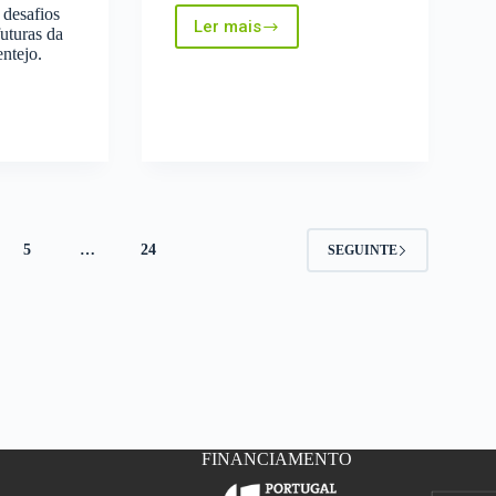
s desafios
Ler mais
futuras da
XRAqua:
entejo.
Da
Escola
para
o
a
Futuro
5
…
24
SEGUINTE
o
FINANCIAMENTO