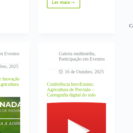
Ler mais
Nuovo
Master
“Agricoltura
digitale
C
e
innovazione
nei
processi
agricoli
–
em Eventos
Galeria multimédia
,
AGRIDIGITNOVA”
Participação em Eventos
presso
bro, 2025
l’Università
16 de Outubro, 2025
della
e Inovação
Basilicata
Agricultura
Conferência InovEnsino:
Agricultura de Precisão –
Cartografia digital do solo