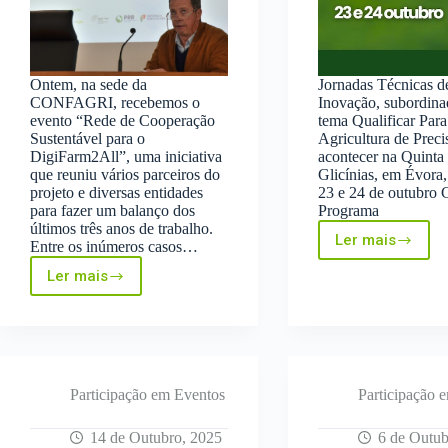
Ontem, na sede da
Jornadas Técnicas d
CONFAGRI, recebemos o
Inovação, subordina
evento “Rede de Cooperação
tema Qualificar Para
Sustentável para o
Agricultura de Preci
DigiFarm2All”, uma iniciativa
acontecer na Quinta
que reuniu vários parceiros do
Glicínias, em Évora,
projeto e diversas entidades
23 e 24 de outubro 
para fazer um balanço dos
Programa
últimos três anos de trabalho.
Ler mais
Entre os inúmeros casos…
Jornadas
Técnicas
Ler mais
DigiFarm2All:
de
três
Inovação
anos
–
de
Qualificar
conquistas!
Para
a
Agricultur
Participação em Eventos
Participação 
de
Precisão
14 de Outubro, 2025
6 de Outub