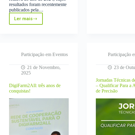
resultados foram recentemente
publicados pela…
Ler mais
InovTechAgro
distinguido
com
classificação
“Excelente”
pela
terceira
Participação em Eventos
Participação 
vez
na
21 de Novembro,
23 de Outu
avaliação
2025
nacional
Jornadas Técnicas d
dos
DigiFarm2All: três anos de
– Qualificar Para a 
Centros
conquistas!
de Precisão
de
Competências