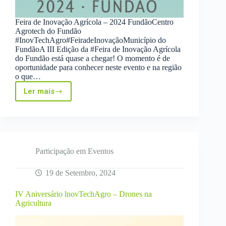
Feira de Inovação Agrícola – 2024 FundãoCentro
Agrotech do Fundão
#InovTechAgro#FeiradeInovaçãoMunicípio do
FundãoA III Edição da #Feira de Inovação Agrícola
do Fundão está quase a chegar! O momento é de
oportunidade para conhecer neste evento e na região
o que…
Ler mais
III
Edição
da
Feira
de
Inovação
do
Participação em Eventos
Fundão
19 de Setembro, 2024
IV Aniversário lnovTechAgro – Drones na
Agricultura