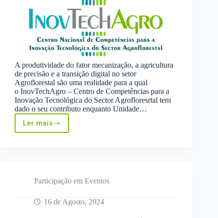
A produtividade do fator mecanização, a agricultura
de precisão e a transição digital no setor
Agroflorestal são uma realidade para a qual
o InovTechAgro – Centro de Competências para a
Inovação Tecnológica do Sector Agrofloresrtal tem
dado o seu contributo enquanto Unidade…
Ler mais
InovTechAgro
promove
Sessão
Técnica
do
Uso
de
Participação em Eventos
Drones
em
16 de Agosto, 2024
Agricultura