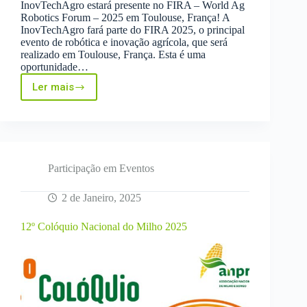
InovTechAgro estará presente no FIRA – World Ag
Robotics Forum – 2025 em Toulouse, França! A
InovTechAgro fará parte do FIRA 2025, o principal
evento de robótica e inovação agrícola, que será
realizado em Toulouse, França. Esta é uma
oportunidade…
Ler mais
InovTechAgro
no
FIRA
–
World
Ag
Robotics
Participação em Eventos
Forum
–
2 de Janeiro, 2025
2025
em
12º Colóquio Nacional do Milho 2025
Toulouse,
França