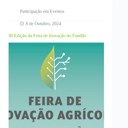
DigiFarm2all
para
a
Participação em Eventos
vinha
8 de Outubro, 2024
III Edição da Feira de Inovação do Fundão