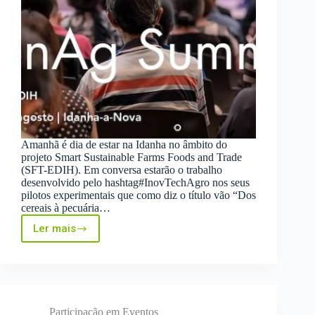
Amanhã é dia de estar na Idanha no âmbito do
projeto Smart Sustainable Farms Foods and Trade
(SFT-EDIH). Em conversa estarão o trabalho
desenvolvido pelo hashtag#InovTechAgro nos seus
pilotos experimentais que como diz o título vão “Dos
cereais à pecuária…
Ler mais
Smart
Sustainable
Farms
Foods
and
Trade
(SFT-
Participação em Eventos