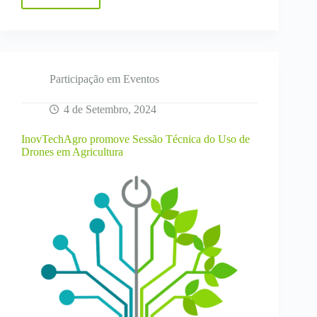
IV
Aniversário
lnovTechAgro
–
Drones
na
Agricultura
Participação em Eventos
4 de Setembro, 2024
InovTechAgro promove Sessão Técnica do Uso de
Drones em Agricultura