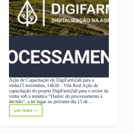
Ação de Capacitação do DigiFarm2all para a
vinha15 novembro, 14h30 – Vila Real Ação de
capacitação do projeto DigiFarm2all para o sector da
vinha sob a temática “Dados: do processamento à
decisão”, a ter lugar no próximo dia 15 de…
Ler mais
Ação
de
Capacitação
do