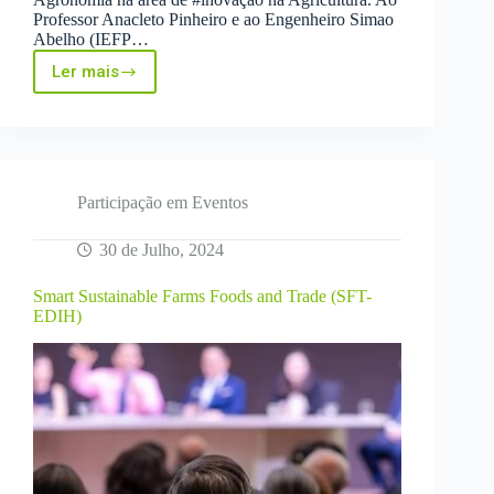
Professor Anacleto Pinheiro e ao Engenheiro Simao
Abelho (IEFP…
Ler mais
Em
colaboração
com
a
Universidade
de
Évora
Participação em Eventos
e
IEFP,
30 de Julho, 2024
voltamos
ao
Smart Sustainable Farms Foods and Trade (SFT-
COMA
EDIH)
2024