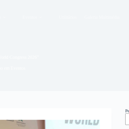
s
Eventos
Utilitários
Galeria Multimédia
World Congress 2026”
ção em Eventos
P