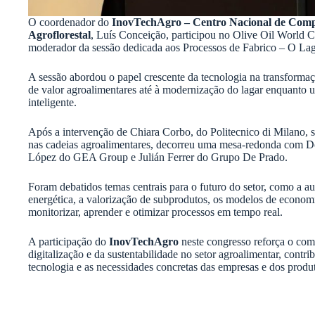
O coordenador do
InovTechAgro – Centro Nacional de Compe
Agroflorestal
, Luís Conceição, participou no Olive Oil World 
moderador da sessão dedicada aos Processos de Fabrico – O Lag
A sessão abordou o papel crescente da tecnologia na transformaçã
de valor agroalimentares até à modernização do lagar enquanto un
inteligente.
Após a intervenção de Chiara Corbo, do Politecnico di Milano, sob
nas cadeias agroalimentares, decorreu uma mesa-redonda com D
López do GEA Group e Julián Ferrer do Grupo De Prado.
Foram debatidos temas centrais para o futuro do setor, como a au
energética, a valorização de subprodutos, os modelos de economi
monitorizar, aprender e otimizar processos em tempo real.
A participação do
InovTechAgro
neste congresso reforça o co
digitalização e da sustentabilidade no setor agroalimentar, contr
tecnologia e as necessidades concretas das empresas e dos produ