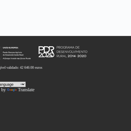
vel validado: 42 646.00 euros
 by
Translate