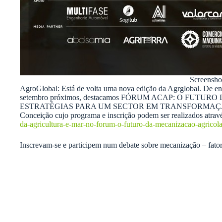
Screensho
AgroGlobal: Está de volta uma nova edição da Agrglobal. De entr
setembro próximos, destacamos FÓRUM ACAP: O FUT
ESTRATÉGIAS PARA UM SECTOR EM TRANSFORMAÇÃO com a 
Conceição cujo programa e inscrição podem ser realizados atrav
da-agricultura-e-mar-no-forum-o-futuro-da-mecanizacao-agricola
Inscrevam-se e participem num debate sobre mecanização – fator 