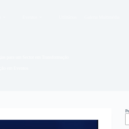
s
Eventos
Utilitários
Galeria Multimédia
ias para um Sector em Transformação
ação em Eventos
P