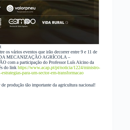
t
e os vários eventos que irão decorrer entre 9 e 11 de
URO DA MECANIZAÇÃO AGRÍCOLA –
participação do Professor Luís Alcino da
és do link
https://www.acap.pt/pt/noticia/1224/ministro-
-estrategias-para-um-sector-em-transformacao
de produção tão importante da agricultura nacional!