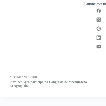
Partilhe esta n
ARTIGO
ANTERIOR
InovTechAgro participa no Congresso de Mecanização,
na Agroglobal