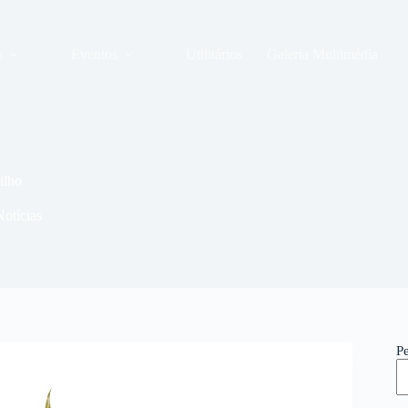
s
Eventos
Utilitários
Galeria Multimédia
ilho
Notícias
P