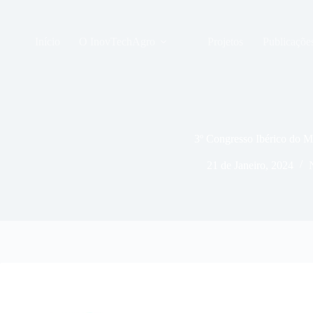
Pular
para
o
Início
O InovTechAgro
Projetos
Publicaçõe
conteúdo
3º Congresso Ibérico do M
21 de Janeiro, 2024