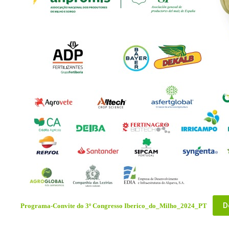
D
Programa-Convite do 3º Congresso Iberico_do_Milho_2024_PT