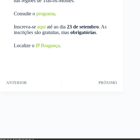
nas regiões de Trás-os-Montes.
Consulte o
programa
.
Inscreva-se
aqui
até ao dia
23 de setembro
. As
inscrições são gratuitas, mas
obrigatórias
.
Localize o
IP Bragança
.
ANTERIOR
PRÓXIMO