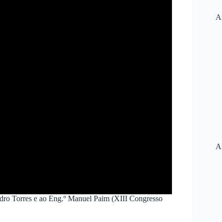
Ar
A
edro Torres e ao Eng.º Manuel Paim (XIII Congresso