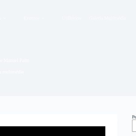
s
Eventos
Utilitários
Galeria Multimédia
 e Manuel Paim
a multimédia
P