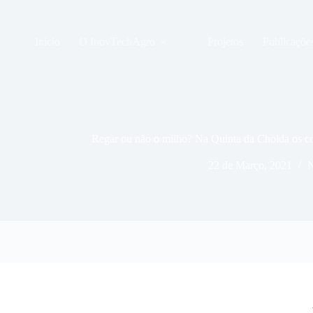
Pular
para
o
Início
O InovTechAgro
Projetos
Publicaçõe
conteúdo
Regar ou não o milho? Na Quinta da Cholda os c
22 de Março, 2021
N