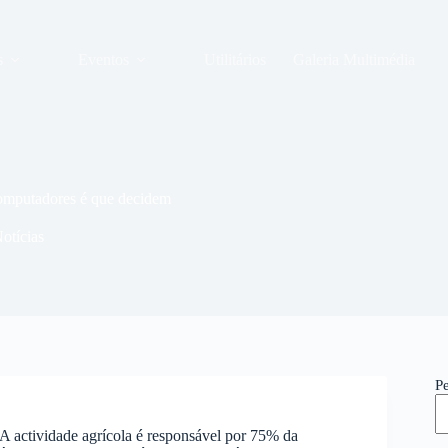
s
Eventos
Utilitários
Galeria Multimédia
omputadores é que decidem
otícias
P
A actividade agrícola é responsável por 75% da