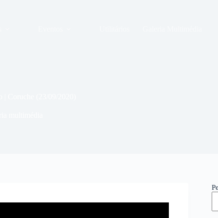
s
Eventos
Utilitários
Galeria Multimédia
| Coruche (23/09/2020)
ria multimédia
P